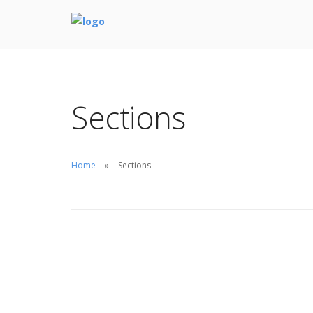
Sections
Home
Sections