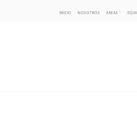
INICIO
NOSOTROS
ÁREAS
EQU
Derecho de
Área Labor
Derecho Pro
Derecho Fis
Derecho Fi