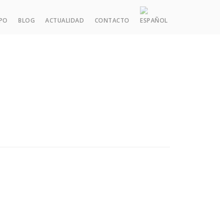
IPO
BLOG
ACTUALIDAD
CONTACTO
 Familia, Sucesiones y Grandes Patrimonios
al
cesal y Societario
cal y Tributario
nanciero y de Empresa